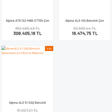
Alpina AT8 122 HWA ST700 Çim
Alpina AL5 41A Benzinli Çim
Biçme Traktörü
Biçme Makinesi
350.460,43 TL
20.593,44 TL
308.405,18 TL
16.474,75 TL
%20
Alpina AL5 51 SAQ Benzinli
Şanzımanlı Çim Biçme Makinesi
31.027,21 TL