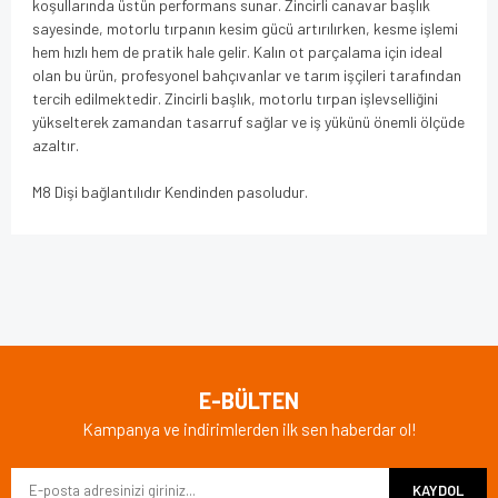
koşullarında üstün performans sunar. Zincirli canavar başlık
sayesinde, motorlu tırpanın kesim gücü artırılırken, kesme işlemi
hem hızlı hem de pratik hale gelir. Kalın ot parçalama için ideal
olan bu ürün, profesyonel bahçıvanlar ve tarım işçileri tarafından
tercih edilmektedir. Zincirli başlık, motorlu tırpan işlevselliğini
yükselterek zamandan tasarruf sağlar ve iş yükünü önemli ölçüde
azaltır.
M8 Dişi bağlantılıdır Kendinden pasoludur.
Bu ürünün fiyat bilgisi, resim, ürün açıklamalarında ve diğer
konularda yetersiz gördüğünüz noktaları öneri formunu
Bu ürüne ilk yorumu siz yapın!
kullanarak tarafımıza iletebilirsiniz.
Görüş ve önerileriniz için teşekkür ederiz.
Yorum Yaz
Ürün resmi kalitesiz, bozuk veya görüntülenemiyor.
E-BÜLTEN
Ürün açıklamasında eksik bilgiler bulunuyor.
Kampanya ve indirimlerden ilk sen haberdar ol!
Ürün bilgilerinde hatalar bulunuyor.
KAYDOL
Ürün fiyatı diğer sitelerden daha pahalı.