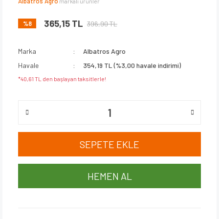
Albatros Agro
markalı ürünler
365,15 TL
396,90 TL
%8
Marka
Albatros Agro
Havale
354,19 TL (%3,00 havale indirimi)
*40,61 TL den başlayan taksitlerle!
SEPETE EKLE
HEMEN AL