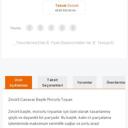
Teknik
Destek
0530 303 05 94
Paylaş:
Favorilerime Ekle
Fiyatı Düşünce Haber Ver
Tavsiye Et
Ürün
Taksit
Yorumlar
Önerileriniz
Açıklaması
Seçenekleri
Zincirli Canavar Başlık Motorlu Tırpan
Zincirli başlık, motorlu tırpanlar için özel olarak tasarlanmış
güçlü ve dayanıklı bir parçadır. Bu başlık, kalın ot parçalama
işlemlerinde maksimum verimlilik sağlar ve zorlu arazi