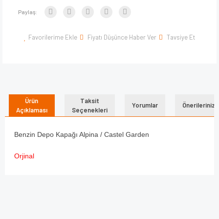
Paylaş:
Favorilerime Ekle
Fiyatı Düşünce Haber Ver
Tavsiye Et
Ürün
Taksit
Yorumlar
Önerileriniz
Açıklaması
Seçenekleri
Benzin Depo Kapağı Alpina / Castel Garden
Orjinal
Bu ürünün fiyat bilgisi, resim, ürün açıklamalarında ve diğer
konularda yetersiz gördüğünüz noktaları öneri formunu
Bu ürüne ilk yorumu siz yapın!
kullanarak tarafımıza iletebilirsiniz.