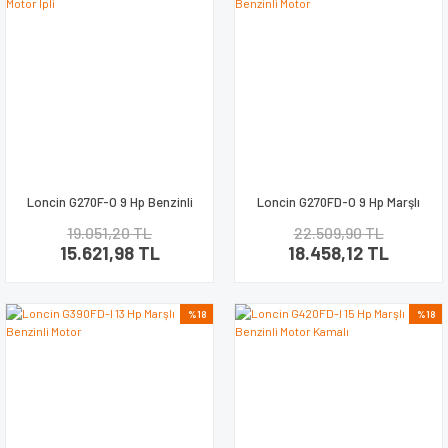
Loncin G270F-O 9 Hp Benzinli
Loncin G270FD-O 9 Hp Marşlı
Motor İpli
Benzinli Motor
19.051,20 TL
22.509,90 TL
15.621,98 TL
18.458,12 TL
%18
%18