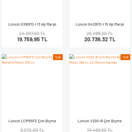
Loncin G390FD-I 13 Hp Marşlı
Loncin G420FD-I 15 Hp Marşlı
Benzinli Motor
Benzinli Motor Kamalı
24.097,50 TL
25.288,20 TL
19.759,95 TL
20.736,32 TL
%15
%18
Loncin LC1P65FE Çim Biçme
Loncin V200-B Çim Biçme
Benzinli Motor 139 cc
Benzinli Motor 196 cc 22-65mm
9.072,00 TL
10.489,50 TL
Kamalı