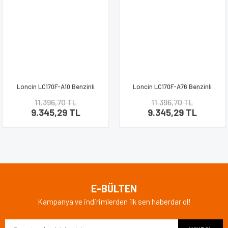
Loncin LC170F-A10 Benzinli
Loncin LC170F-A76 Benzinli
Motor 7 HP Kamalı 19 mm.
Motor 7 HP Frezeli Ø 25 mm.
11.396,70 TL
11.396,70 TL
9.345,29 TL
9.345,29 TL
E-BÜLTEN
Kampanya ve indirimlerden ilk sen haberdar ol!