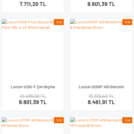
7.711,20 TL
8.601,39 TL
%18
%18
Loncin V200-F Çim Biçme
Loncin G200F-A10 Benzinli
Benzinli Motor 196 cc 22-80mm
Motor 6,5 Hp Kamalı 19 mm.
10.489,50 TL
10.319,40 TL
Kamalı
8.601,39 TL
8.461,91 TL
%18
%18