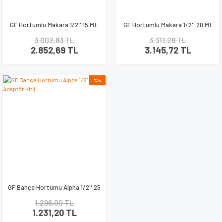
GF Hortumlu Makara 1/2'' 15 Mt.
GF Hortumlu Makara 1/2'' 20 Mt
Mini Plus Set
Tabancalı Set
3.002,83 TL
3.311,28 TL
2.852,69 TL
3.145,72 TL
%5
GF Bahçe Hortumu Alpha 1/2'' 25
mt. Adaptör Kitli
1.296,00 TL
1.231,20 TL