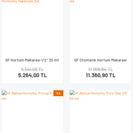
GF Hortum Makarası 1/2'' 25 mt.
GF Otomatik Hortum Makarası
Hortumlu Tabancalı Set
25 mt.
5.541,05 TL
11.958,84 TL
5.264,00 TL
11.360,90 TL
%5