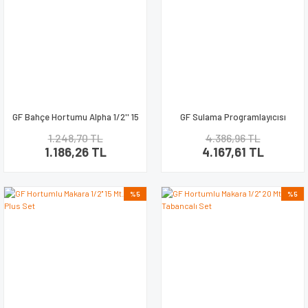
GF Bahçe Hortumu Alpha 1/2'' 15
GF Sulama Programlayıcısı
mt. Adaptör Kitli
Dijital
1.248,70 TL
4.386,96 TL
1.186,26 TL
4.167,61 TL
%5
%5