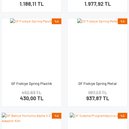
1.188,11 TL
1.977,92 TL
%5
%5
GF Fıskiye Spring Plastik
GF Fıskiye Spring Metal
452,63 TL
987,23 TL
430,00 TL
937,87 TL
%5
%5