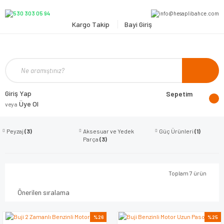
Kargo Takip
Bayi Giriş
Giriş Yap
Sepetim
Üye Ol
veya
Peyzaj
(3)
Aksesuar ve Yedek
Güç Ürünleri
(1)
Parça
(3)
Toplam 7 ürün
%26
%25