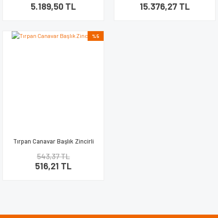
5.189,50 TL
15.376,27 TL
%5
Tırpan Canavar Başlık Zincirli
543,37 TL
516,21 TL