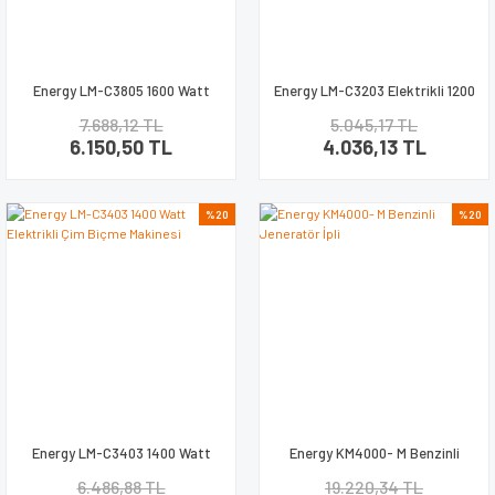
Energy LM-C3805 1600 Watt
Energy LM-C3203 Elektrikli 1200
Elektrikli Çim Biçme Makinesi
Watt Çim Biçme Makinesi
7.688,12 TL
5.045,17 TL
6.150,50 TL
4.036,13 TL
%20
%20
Energy LM-C3403 1400 Watt
Energy KM4000- M Benzinli
Elektrikli Çim Biçme Makinesi
Jeneratör İpli
6.486,88 TL
19.220,34 TL