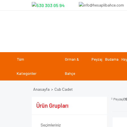
Tüm
Orman &
Peyzaj
Budama
Hay
Kategoriler
Bahçe
Anasayfa
Cub Cadet
Peyzaj
(1)
Ürün Grupları
Seçimleriniz