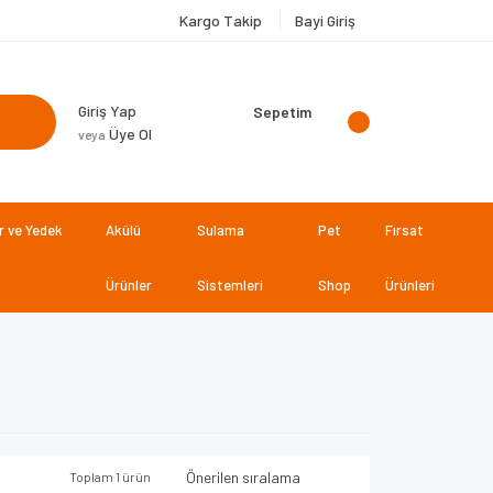
Kargo Takip
Bayi Giriş
Giriş Yap
Sepetim
Üye Ol
veya
 ve Yedek
Akülü
Sulama
Pet
Fırsat
Ürünler
Sistemleri
Shop
Ürünleri
Toplam 1 ürün