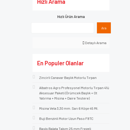
Hızlı Arama
Hızlı Ürün Arama
Ara
Detaylı Arama
En Populer Olanlar
Zincirli Canavar Başlık Motorlu Tırpan
Albatros Agro Profesyonel Motorlu Tırpan 4'lü
Aksesuar Paketi (Örümcek Başlık + Ot
Yatırma + Misina + Daire Testere)
Misina Veta 3,30 mm. Sarı 6 Köşe 45 Mt.
Buji Benzinli Motor Uzun Paso F8TC
Baskı Balata Takım 25 mm Frezeli