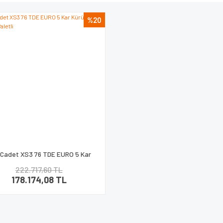
%20
 Cadet XS3 76 TDE EURO 5 Kar
Kürüme Makinesi Paletli
222.717,60 TL
178.174,08 TL