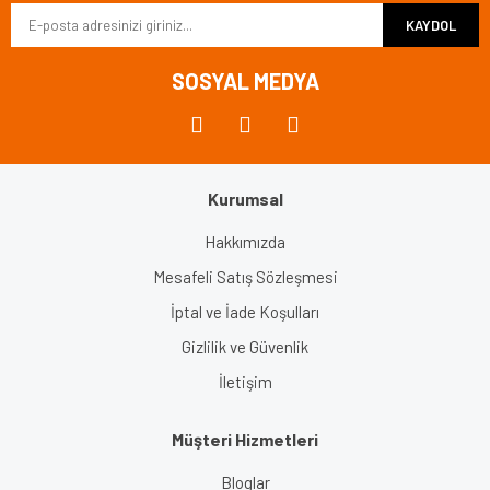
KAYDOL
Ürün fiyatı diğer sitelerden daha pahalı.
Bu ürüne benzer farklı alternatifler olmalı.
SOSYAL MEDYA
Kurumsal
Gönder
Hakkımızda
Mesafeli Satış Sözleşmesi
İptal ve İade Koşulları
Gizlilik ve Güvenlik
İletişim
Müşteri Hizmetleri
Bloglar