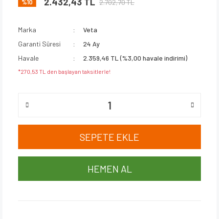
2.432,43 TL
2.702,70 TL
%10
Marka
Veta
Garanti Süresi
24 Ay
Havale
2.359,46 TL (%3,00 havale indirimi)
*270,53 TL den başlayan taksitlerle!
SEPETE EKLE
HEMEN AL