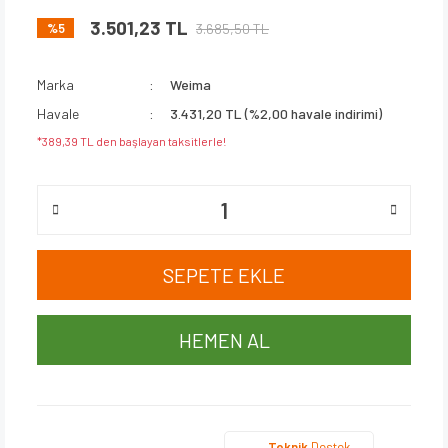
3.501,23 TL
3.685,50 TL
%5
Marka
Weima
Havale
3.431,20 TL (%2,00 havale indirimi)
*389,39 TL den başlayan taksitlerle!
SEPETE EKLE
HEMEN AL
Teknik
Destek