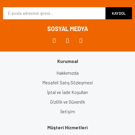
Ürün bilgilerinde hatalar bulunuyor.
KAYDOL
Ürün fiyatı diğer sitelerden daha pahalı.
Yorum Yaz
Bu ürüne benzer farklı alternatifler olmalı.
SOSYAL MEDYA
Kurumsal
Gönder
Hakkımızda
Mesafeli Satış Sözleşmesi
İptal ve İade Koşulları
Gizlilik ve Güvenlik
İletişim
Müşteri Hizmetleri