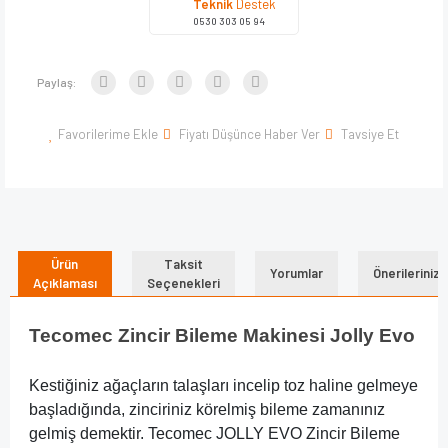
Teknik
Destek
0530 303 05 94
Paylaş:
Favorilerime Ekle
Fiyatı Düşünce Haber Ver
Tavsiye Et
Ürün
Taksit
Yorumlar
Önerileriniz
Açıklaması
Seçenekleri
Tecomec Zincir Bileme Makinesi Jolly Evo
Kestiğiniz ağaçların talaşları incelip toz haline gelmeye
başladığında, zinciriniz körelmiş bileme zamanınız
gelmiş demektir. Tecomec JOLLY EVO Zincir Bileme