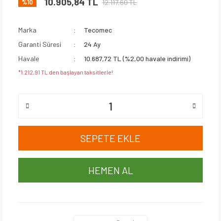
10.905,84 TL
12.117,60 TL
%10
Marka
Tecomec
Garanti Süresi
24 Ay
Havale
10.687,72 TL (%2,00 havale indirimi)
*1.212,91 TL den başlayan taksitlerle!
SEPETE EKLE
HEMEN AL