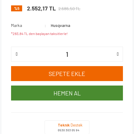
2.552,17 TL
2.686,50 TL
%5
Marka
Husqvarna
*283,84 TL den başlayan taksitlerle!
SEPETE EKLE
HEMEN AL
Teknik
Destek
0530 303 05 94