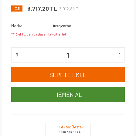
3.717,20 TL
3.912,84 TL
%5
Marka
Husqvarna
*413,41 TL den başlayan taksitlerle!
SEPETE EKLE
HEMEN AL
Teknik
Destek
0530 303 05 94