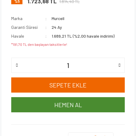
1.723,68 TL
1.814,40 TL
%5
Marka
Murcell
Garanti Süresi
24 Ay
Havale
1.689,21 TL (%2,00 havale indirimi)
*191,70 TL den başlayan taksitlerle!
SEPETE EKLE
HEMEN AL