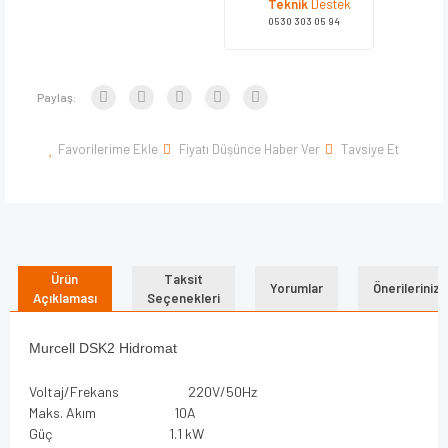
Teknik
Destek
0530 303 05 94
Paylaş:
Favorilerime Ekle
Fiyatı Düşünce Haber Ver
Tavsiye Et
Ürün
Taksit
Yorumlar
Önerileriniz
Açıklaması
Seçenekleri
Murcell DSK2 Hidromat
Voltaj/Frekans 220V/50Hz
Maks. Akım 10A
Güç 1.1 kW