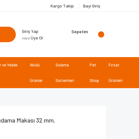
Kargo Takip
Bayi Giriş
Giriş Yap
Sepetim
Üye Ol
veya
 ve Yedek
Akülü
Sulama
Pet
Fırsat
Ürünler
Sistemleri
Shop
Ürünleri
udama Makası 32 mm.