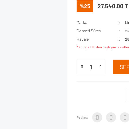
%25
27.540,00 T
Marka
L
Garanti Süresi
24
Havale
26
*3.062,91 TL den başlayan taksitler
SE
Paylaş: