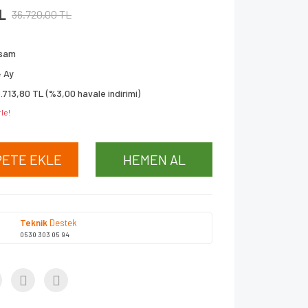
L
36.720,00 TL
isam
 Ay
.713,80 TL (%3,00 havale indirimi)
le!
PETE EKLE
HEMEN AL
Teknik
Destek
0530 303 05 94