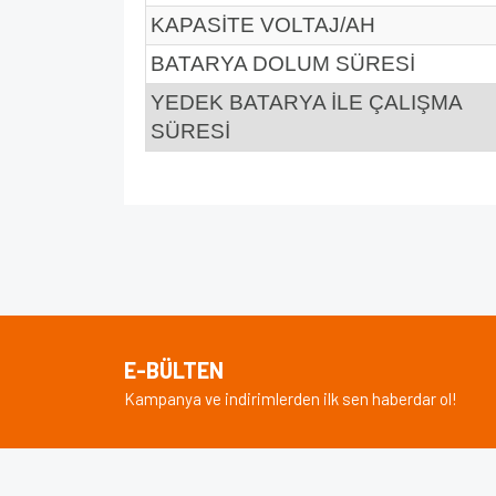
KAPASİTE VOLTAJ/AH
BATARYA DOLUM SÜRESİ
YEDEK BATARYA İLE ÇALIŞMA
SÜRESİ
Bu ürünün fiyat bilgisi, resim, ürün açıklamalarında v
Görüş ve önerileriniz için teşekkür ederiz.
Ürün resmi kalitesiz, bozuk veya görüntülenem
Ürün açıklamasında eksik bilgiler bulunuyor.
E-BÜLTEN
Ürün bilgilerinde hatalar bulunuyor.
Kampanya ve indirimlerden ilk sen haberdar ol!
Ürün fiyatı diğer sitelerden daha pahalı.
Bu ürüne benzer farklı alternatifler olmalı.