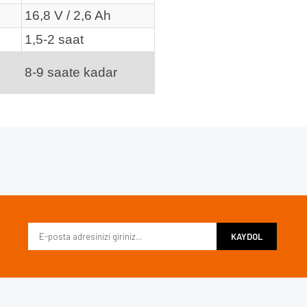
16,8 V / 2,6 Ah
1,5-2 saat
8-9 saate kadar
e diğer konularda yetersiz gördüğünüz noktaları öneri formunu kullanarak tarafımı
Bu ürüne ilk yorumu siz yapın!
iyor.
Yorum Yaz
KAYDOL