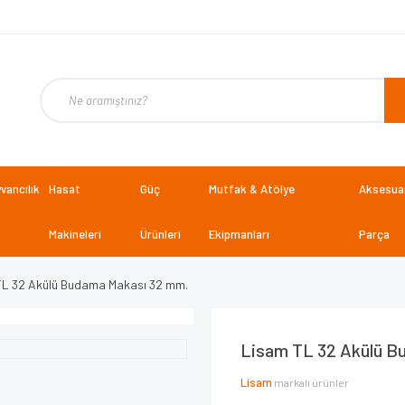
vancılık
Hasat
Güç
Mutfak & Atölye
Aksesuar
Makineleri
Ürünleri
Ekipmanları
Parça
TL 32 Akülü Budama Makası 32 mm.
Lisam TL 32 Akülü B
Lisam
markalı ürünler