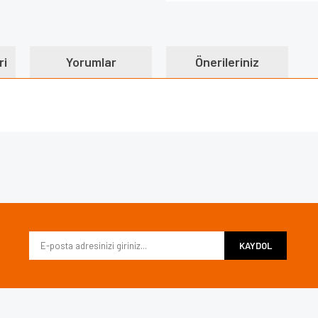
ri
Yorumlar
Önerileriniz
e diğer konularda yetersiz gördüğünüz noktaları öneri formunu kullanarak tarafımı
Bu ürüne ilk yorumu siz yapın!
iyor.
Yorum Yaz
KAYDOL