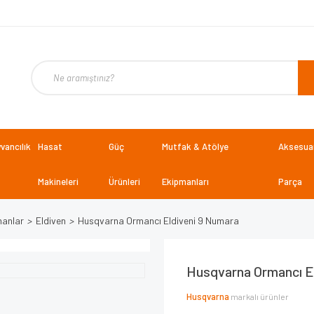
vancılık
Hasat
Güç
Mutfak & Atölye
Aksesuar
Makineleri
Ürünleri
Ekipmanları
Parça
manlar
Eldiven
Husqvarna Ormancı Eldiveni 9 Numara
Husqvarna Ormancı E
Husqvarna
markalı ürünler