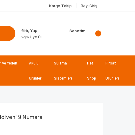
Kargo Takip
Bayi Giriş
Giriş Yap
Sepetim
Üye Ol
veya
 ve Yedek
Akülü
Sulama
Pet
Fırsat
Ürünler
Sistemleri
Shop
Ürünleri
ldiveni 9 Numara