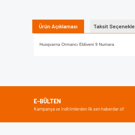
Ürün Açıklaması
Taksit Seçenekle
Husqvarna Ormancı Eldiveni 9 Numara
Bu ürünün fiyat bilgisi, resim, ürün açıklamalarında v
Görüş ve önerileriniz için teşekkür ederiz.
Ürün resmi kalitesiz, bozuk veya görüntülenem
Ürün açıklamasında eksik bilgiler bulunuyor.
E-BÜLTEN
Ürün bilgilerinde hatalar bulunuyor.
Kampanya ve indirimlerden ilk sen haberdar ol!
Ürün fiyatı diğer sitelerden daha pahalı.
Bu ürüne benzer farklı alternatifler olmalı.