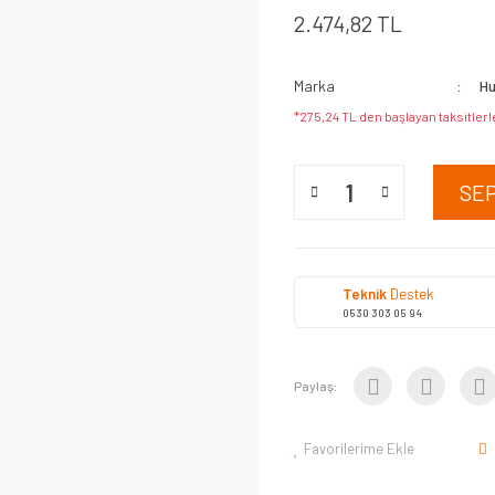
2.474,82 TL
Marka
H
*275,24 TL den başlayan taksitlerl
SE
Teknik
Destek
0530 303 05 94
Paylaş:
Favorilerime Ekle