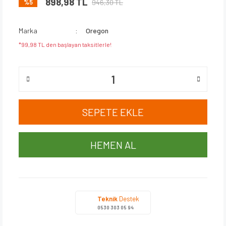
898,98 TL
946,30 TL
%5
Marka
Oregon
*99,98 TL den başlayan taksitlerle!
SEPETE EKLE
HEMEN AL
Teknik
Destek
0530 303 05 94