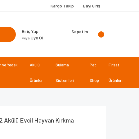
Kargo Takip
Bayi Giriş
Giriş Yap
Sepetim
Üye Ol
veya
 ve Yedek
Akülü
Sulama
Pet
Fırsat
Ürünler
Sistemleri
Shop
Ürünleri
 2 Akülü Evcil Hayvan Kırkma