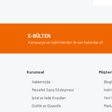
E-BÜLTEN
Kampanya ve indirimlerden ilk sen haberdar ol!
Kurumsal
Müşteri
Hakkımızda
Blogl
Mesafeli Satış Sözleşmesi
İndir
İptal ve İade Koşulları
Yeni 
Gizlilik ve Güvenlik
Mark