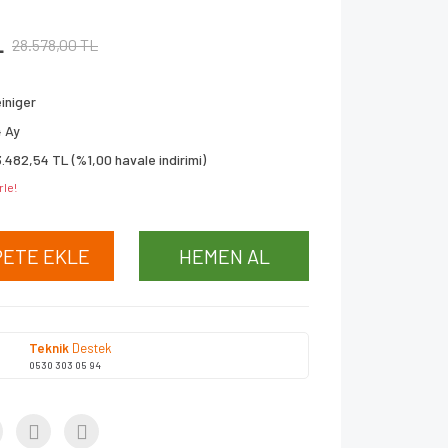
L
28.578,00 TL
iniger
 Ay
.482,54 TL (%1,00 havale indirimi)
rle!
PETE EKLE
HEMEN AL
Teknik
Destek
0530 303 05 94