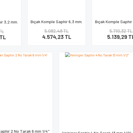
Bıçak Komple Saphir 6,3 mm.
Bıçak Komple Saphir
ir 3,2 mm.
5.082,48 TL
5.710,32 TL
TL
Gönder
4.574,23 TL
5.139,29 T
 TL
Saphir 2 No Tarak 6 mm 1/4''
Heiniger Saphir 4 No Tarak 13 mm 1/2''