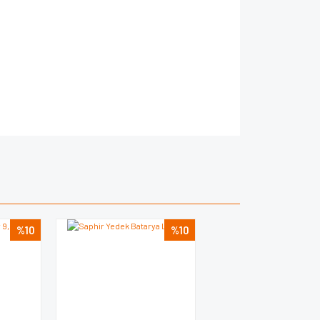
za iletebilirsiniz.
%10
%10