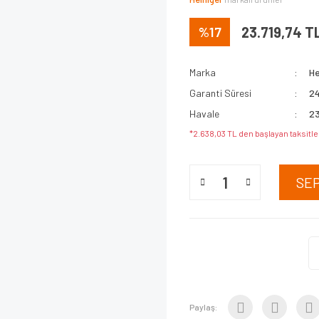
%17
23.719,74 T
Marka
He
Garanti Süresi
24
Havale
23
*2.638,03 TL den başlayan taksitle
SE
Paylaş: