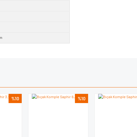
m
e diğer konularda yetersiz gördüğünüz noktaları öneri formunu kullanarak tarafımı
Bu ürüne ilk yorumu siz yapın!
iyor.
Yorum Yaz
%10
%10