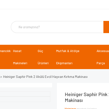
vancılık
Hasat
Güç
Mutfak & Atölye
Aksesuar
Makineleri
Ürünleri
Ekipmanları
Parça
Heiniger Saphir Pink 2 Akülü Evcil Hayvan Kırkma Makinası
Heiniger Saphir Pink
Makinası
Heiniger
markalı ürünler