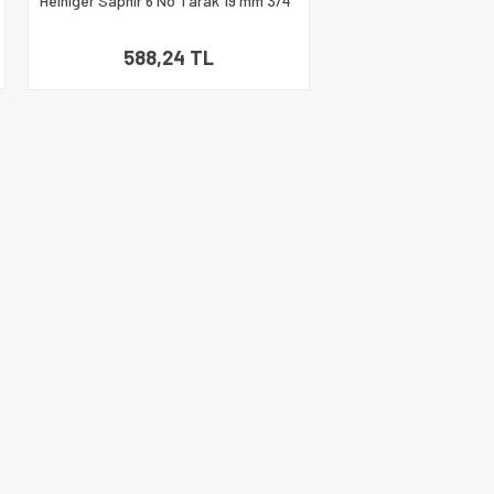
Heiniger Saphir 6 No Tarak 19 mm 3/4''
588,24 TL