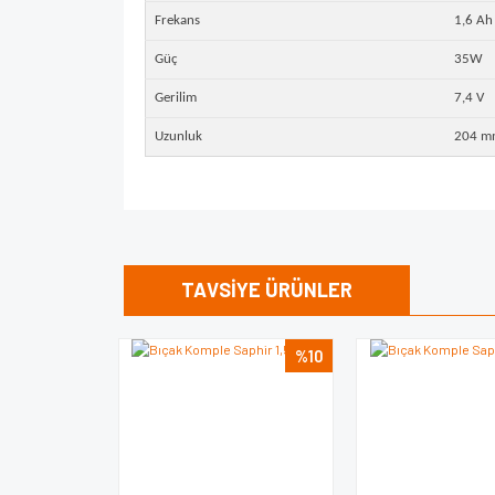
Frekans
1,6 Ah
Güç
35W
Gerilim
7,4 V
Uzunluk
204 m
Bu ürünün fiyat bilgisi, resim, ürün açıklamalarında v
Görüş ve önerileriniz için teşekkür ederiz.
TAVSİYE ÜRÜNLER
Ürün resmi kalitesiz, bozuk veya görüntülenem
%10
Ürün açıklamasında eksik bilgiler bulunuyor.
Ürün bilgilerinde hatalar bulunuyor.
Ürün fiyatı diğer sitelerden daha pahalı.
Bu ürüne benzer farklı alternatifler olmalı.