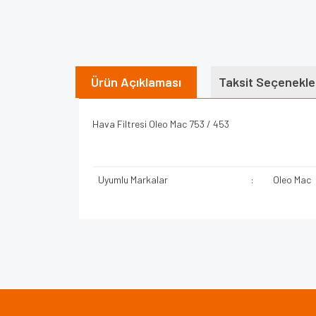
Ürün Açıklaması
Taksit Seçenekle
Hava Filtresi Oleo Mac 753 / 453
Uyumlu Markalar
:
Oleo Mac
Bu ürünün fiyat bilgisi, resim, ürün açıklamalarında v
Görüş ve önerileriniz için teşekkür ederiz.
Ürün resmi kalitesiz, bozuk veya görüntülenem
Ürün açıklamasında eksik bilgiler bulunuyor.