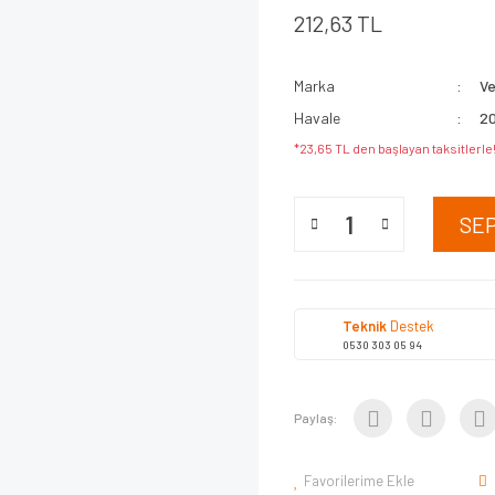
212,63 TL
Marka
V
Havale
20
*23,65 TL den başlayan taksitlerle
SE
Teknik
Destek
0530 303 05 94
Paylaş:
Favorilerime Ekle