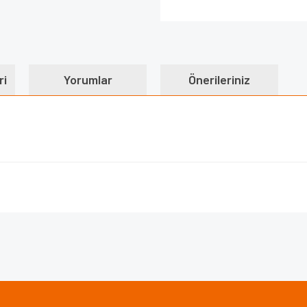
ri
Yorumlar
Önerileriniz
e diğer konularda yetersiz gördüğünüz noktaları öneri formunu kullanarak tarafımı
Bu ürüne ilk yorumu siz yapın!
iyor.
Yorum Yaz