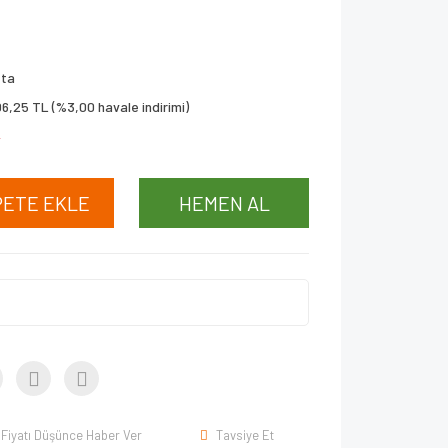
eta
6,25 TL (%3,00 havale indirimi)
!
PETE EKLE
HEMEN AL
Fiyatı Düşünce Haber Ver
Tavsiye Et