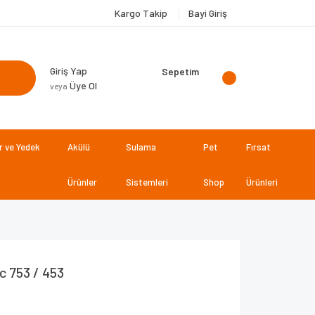
Kargo Takip
Bayi Giriş
Giriş Yap
Sepetim
Üye Ol
veya
 ve Yedek
Akülü
Sulama
Pet
Fırsat
Ürünler
Sistemleri
Shop
Ürünleri
c 753 / 453