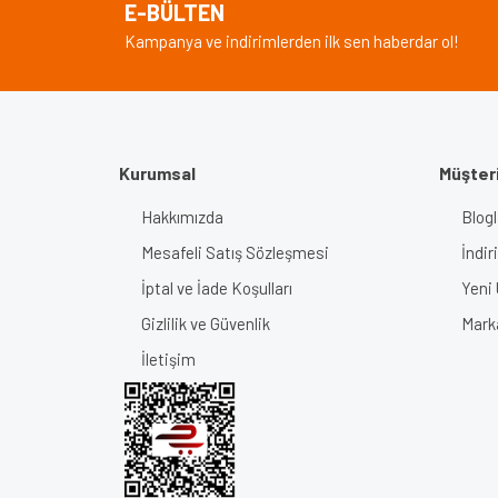
E-BÜLTEN
Ürün bilgilerinde hatalar bulunuyor.
Kampanya ve indirimlerden ilk sen haberdar ol!
Ürün fiyatı diğer sitelerden daha pahalı.
Bu ürüne benzer farklı alternatifler olmalı.
Kurumsal
Müşteri
Hakkımızda
Blogl
Mesafeli Satış Sözleşmesi
İndir
İptal ve İade Koşulları
Yeni 
Gizlilik ve Güvenlik
Mark
İletişim