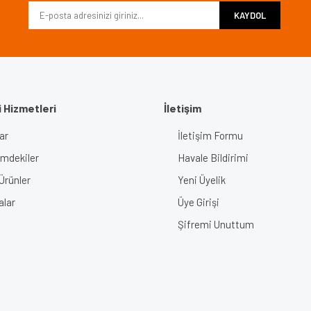
KAYDOL
 Hizmetleri
İletişim
ar
İletişim Formu
Gönder
imdekiler
Havale Bildirimi
Ürünler
Yeni Üyelik
alar
Üye Girişi
Şifremi Unuttum