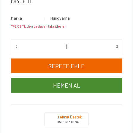
684,18 TL
Marka
Husqvarna
*76,09 TL den başlayan taksitlerle!
SEPETE EKLE
HEMEN AL
Teknik
Destek
0530 303 05 94