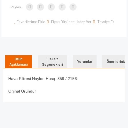
Paylaş:
Favorilerime Ekle
Fiyatı Düşünce Haber Ver
Tavsiye Et
Ürün
Taksit
Yorumlar
Önerileriniz
Açıklaması
Seçenekleri
Hava Filtresi Naylon Husq. 359 / 2156
Orjinal Üründür
Bu ürünün fiyat bilgisi, resim, ürün açıklamalarında ve diğer
konularda yetersiz gördüğünüz noktaları öneri formunu
Bu ürüne ilk yorumu siz yapın!
kullanarak tarafımıza iletebilirsiniz.