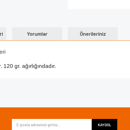
ri
Yorumlar
Önerileriniz
eri
 120 gr. ağırlığındadır.
e diğer konularda yetersiz gördüğünüz noktaları öneri formunu kullanarak tarafımı
Bu ürüne ilk yorumu siz yapın!
iyor.
Yorum Yaz
KAYDOL