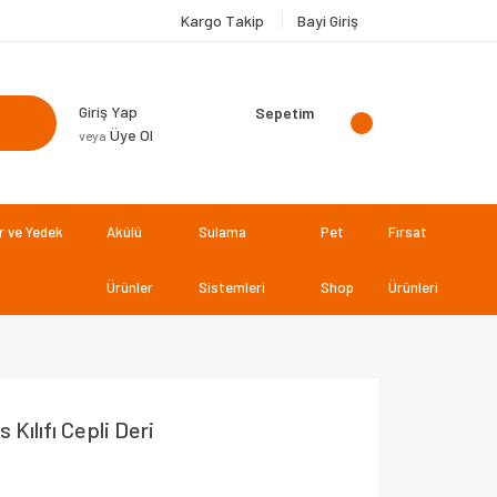
Kargo Takip
Bayi Giriş
Giriş Yap
Sepetim
Üye Ol
veya
 ve Yedek
Akülü
Sulama
Pet
Fırsat
Ürünler
Sistemleri
Shop
Ürünleri
Kılıfı Cepli Deri