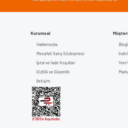
Ürün fiyatı diğer sitelerden daha pahalı.
Bu ürüne benzer farklı alternatifler olmalı.
Kurumsal
Müşteri
Hakkımızda
Blogl
Mesafeli Satış Sözleşmesi
İndir
İptal ve İade Koşulları
Yeni 
Gizlilik ve Güvenlik
Mark
İletişim