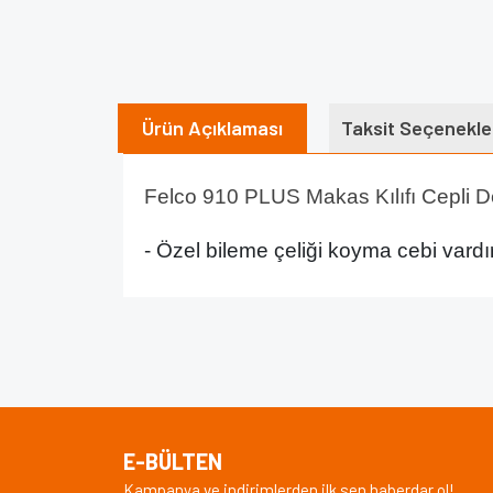
Ürün Açıklaması
Taksit Seçenekle
Felco 910 PLUS Makas Kılıfı Cepli D
- Özel bileme çeliği koyma cebi vardır.
Bu ürünün fiyat bilgisi, resim, ürün açıklamalarında v
Görüş ve önerileriniz için teşekkür ederiz.
Ürün resmi kalitesiz, bozuk veya görüntülenem
Ürün açıklamasında eksik bilgiler bulunuyor.
E-BÜLTEN
Ürün bilgilerinde hatalar bulunuyor.
Kampanya ve indirimlerden ilk sen haberdar ol!