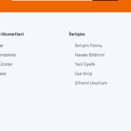
 Hizmetleri
İletişim
ar
İletişim Formu
Gönder
imdekiler
Havale Bildirimi
Ürünler
Yeni Üyelik
alar
Üye Girişi
Şifremi Unuttum