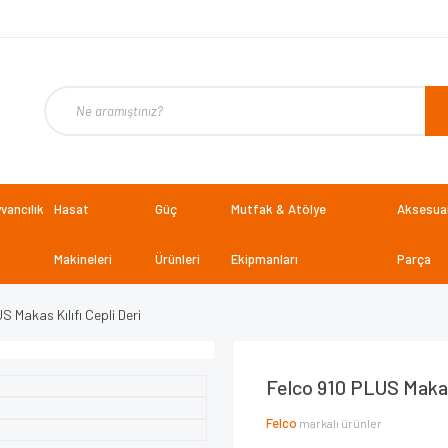
vancılık
Hasat
Güç
Mutfak & Atölye
Aksesuar
Makineleri
Ürünleri
Ekipmanları
Parça
S Makas Kılıfı Cepli Deri
Felco 910 PLUS Makas 
Felco
markalı ürünler