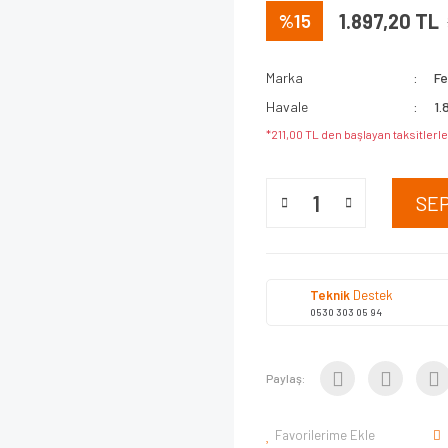
%15
1.897,20 TL
Marka
Fe
Havale
1.
*211,00 TL den başlayan taksitlerle
SE
Teknik
Destek
0530 303 05 94
Paylaş:
Favorilerime Ekle