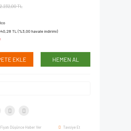
2.232,00 TL
lco
840,28 TL (%3,00 havale indirimi)
!
PETE EKLE
HEMEN AL
Fiyatı Düşünce Haber Ver
Tavsiye Et