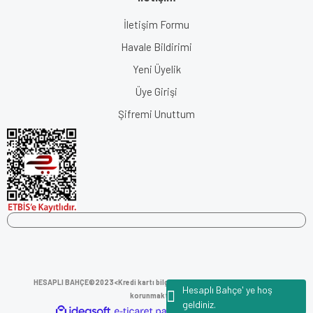
İletişim Formu
Havale Bildirimi
Yeni Üyelik
Üye Girişi
Şifremi Unuttum
HESAPLI BAHÇE©2023<
Kredi kartı bilgileriniz 256bit SSL sertifikası ile
Hesaplı Bahçe' ye hoş
korunmaktadır.
geldiniz.
ideasoft
ile
e-