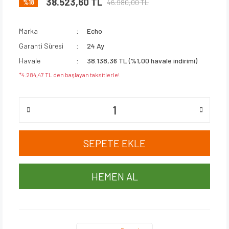
38.523,60 TL
46.980,00 TL
%18
Marka
Echo
Garanti Süresi
24 Ay
Havale
38.138,36 TL (%1,00 havale indirimi)
*4.284,47 TL den başlayan taksitlerle!
SEPETE EKLE
HEMEN AL