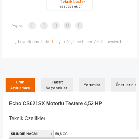
Teknik
Destek
0530 303 05 94
Paylaş:
Favorilerime Ekle
Fiyatı Düşünce Haber Ver
Tavsiye Et
Ürün
Taksit
Yorumlar
Önerileriniz
Açıklaması
Seçenekleri
Echo CS621SX Motorlu Testere 4,52 HP
Teknik Özellikler
SİLİNDİR HACMİ
:
59,8 CC