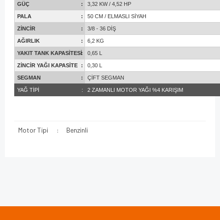
GÜÇ
:
3,32 KW / 4,52 HP
PALA
:
50 CM / ELMASLI SİYAH
ZİNCİR
:
3/8 - 36 DİŞ
AĞIRLIK
:
6,2 KG
YAKIT TANK KAPASİTESİ
:
0,65 L
ZİNCİR YAĞI KAPASİTE
:
0,30 L
SEGMAN
:
ÇİFT SEGMAN
YAĞ TİPİ
:
2 ZAMANLI MOTOR YAĞI %4 KARIŞIM
Motor Tipi
:
Benzinli
Bu ürünün fiyat bilgisi, resim, ürün açıklamalarında ve diğer
konularda yetersiz gördüğünüz noktaları öneri formunu
Bu ürüne ilk yorumu siz yapın!
kullanarak tarafımıza iletebilirsiniz.
Görüş ve önerileriniz için teşekkür ederiz.
Yorum Yaz