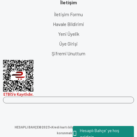
İletişim
İletişim Formu
Havale Bildirimi
Yeni Üyelik
Üye Girişi
Şifremi Unuttum
HESAPLI BAHÇE©2023<
Kredi kartı bilgileriniz 256bit SSL sertifikası ile
Hesaplı Bahçe' ye hoş
korunmaktadır.
geldiniz.