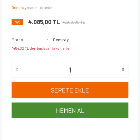
Demiray
markalı ürünler
4.085,00 TL
4.300,00 TL
%5
Marka
Demiray
*454,32 TL den başlayan taksitlerle!
SEPETE EKLE
HEMEN AL