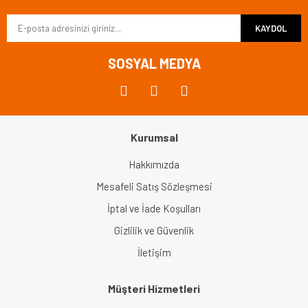
Ürün bilgilerinde hatalar bulunuyor.
KAYDOL
Ürün fiyatı diğer sitelerden daha pahalı.
Bu ürüne benzer farklı alternatifler olmalı.
SOSYAL MEDYA
Kurumsal
Gönder
Hakkımızda
Mesafeli Satış Sözleşmesi
İptal ve İade Koşulları
Gizlilik ve Güvenlik
İletişim
Müşteri Hizmetleri