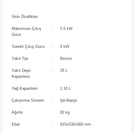
Ürün Özellikleri
Maksimum Çıkış
:
5.5 kW
Gücü
Sürekli Çıkış Gücü
:
5 kW
Yakıt Tipi
:
Benzin
Yakıt Depo
:
25 L
Kapasitesi
Yağ Kapasitesi
:
1.10 L
Çalıştırma Sistemi
:
İpli-Marşlı
Ağırlık
:
82 kg
Ebat
:
815x530x560 mm