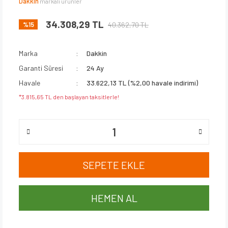
Dakkin
markalı ürünler
34.308,29 TL
40.362,70 TL
%15
Marka
Dakkin
Garanti Süresi
24 Ay
Havale
33.622,13 TL (%2,00 havale indirimi)
*3.815,65 TL den başlayan taksitlerle!
SEPETE EKLE
HEMEN AL