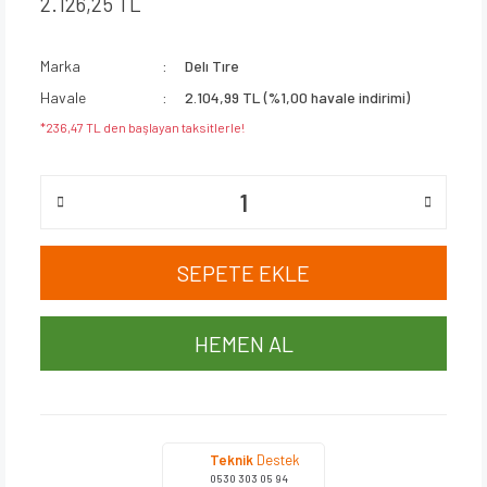
2.126,25 TL
Marka
Delı Tıre
Havale
2.104,99 TL (%1,00 havale indirimi)
*236,47 TL den başlayan taksitlerle!
SEPETE EKLE
HEMEN AL
Teknik
Destek
0530 303 05 94