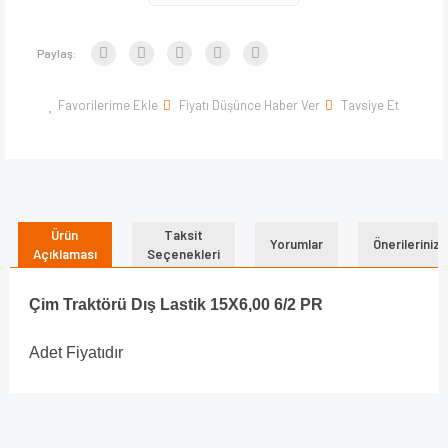
Paylaş:
Favorilerime Ekle
Fiyatı Düşünce Haber Ver
Tavsiye Et
Ürün
Taksit
Yorumlar
Önerileriniz
Açıklaması
Seçenekleri
Çim Traktörü Dış Lastik 15X6,00 6/2 PR
Adet Fiyatıdır
Bu ürünün fiyat bilgisi, resim, ürün açıklamalarında ve diğer
konularda yetersiz gördüğünüz noktaları öneri formunu