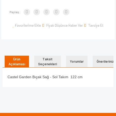
Paylaş:
Favorilerime Ekle
Fiyatı Düşünce Haber Ver
Tavsiye Et
Ürün
Taksit
Yorumlar
Önerileriniz
Açıklaması
Seçenekleri
Castel Garden Bıçak Sağ - Sol Takım 122 cm
Bu ürünün fiyat bilgisi, resim, ürün açıklamalarında ve diğer
konularda yetersiz gördüğünüz noktaları öneri formunu
Bu ürüne ilk yorumu siz yapın!
kullanarak tarafımıza iletebilirsiniz.
Görüş ve önerileriniz için teşekkür ederiz.