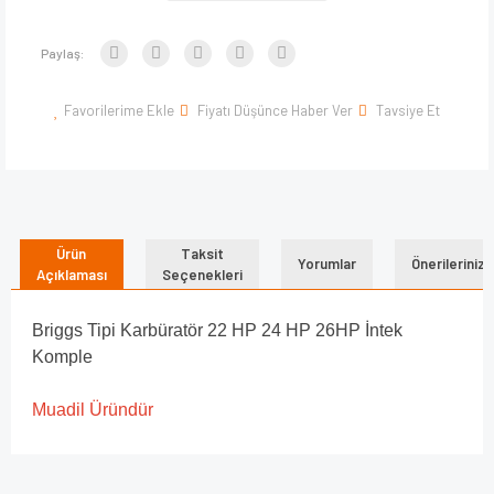
Paylaş:
Favorilerime Ekle
Fiyatı Düşünce Haber Ver
Tavsiye Et
Ürün
Taksit
Yorumlar
Önerileriniz
Açıklaması
Seçenekleri
Briggs Tipi Karbüratör 22 HP 24 HP 26HP İntek
Komple
Muadil Üründür
Bu ürünün fiyat bilgisi, resim, ürün açıklamalarında ve diğer