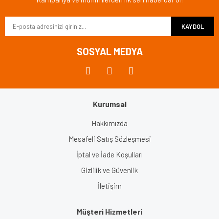
Ürün bilgilerinde hatalar bulunuyor.
KAYDOL
Ürün fiyatı diğer sitelerden daha pahalı.
Bu ürüne benzer farklı alternatifler olmalı.
SOSYAL MEDYA
Kurumsal
Gönder
Hakkımızda
Mesafeli Satış Sözleşmesi
İptal ve İade Koşulları
Gizlilik ve Güvenlik
İletişim
Müşteri Hizmetleri